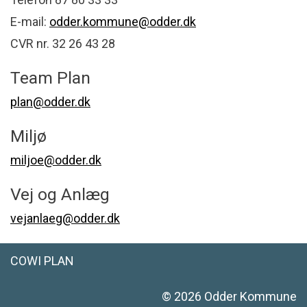
E-mail:
odder.kommune@odder.dk
CVR nr. 32 26 43 28
Team Plan
plan@odder.dk
Miljø
miljoe@odder.dk
Vej og Anlæg
vejanlaeg@odder.dk
COWI PLAN
©
2026
Odder Kommune