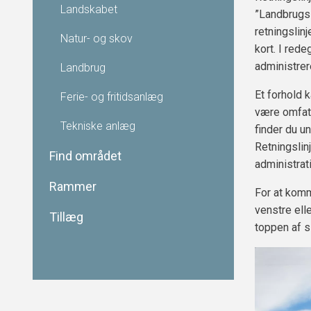
Landskabet
”Landbrugsi
retningslin
Natur- og skov
kort. I red
administrer
Landbrug
Et forhold 
Ferie- og fritidsanlæg
være omfatt
Tekniske anlæg
finder du u
Retningsli
Find området
administrat
Rammer
For at komm
venstre ell
Tillæg
toppen af s