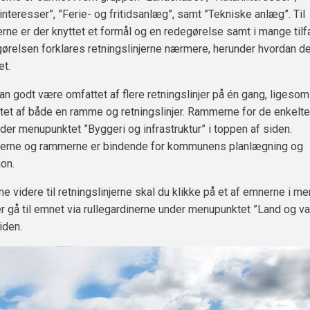
nteresser”, ”Ferie- og fritidsanlæg”, samt ”Tekniske anlæg”. Til
jerne er der knyttet et formål og en redegørelse samt i mange til
egørelsen forklares retningslinjerne nærmere, herunder hvordan de 
et.
kan godt være omfattet af flere retningslinjer på én gang, ligesom
et af både en ramme og retningslinjer. Rammerne for de enkelt
nder menupunktet ”Byggeri og infrastruktur” i toppen af siden.
njerne og rammerne er bindende for kommunens planlægning og
ion.
e videre til retningslinjerne skal du klikke på et af emnerne i me
er gå til emnet via rullegardinerne under menupunktet ”Land og va
iden.