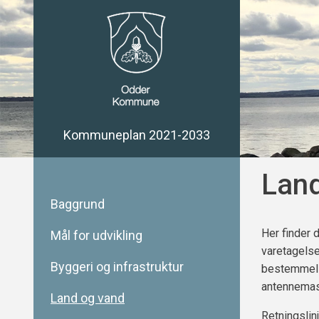
Kommuneplan 2021-2033
Land
Baggrund
Her finder 
Mål for udvikling
varetagelse
Byggeri og infrastruktur
bestemmels
antennemast
Land og vand
Retningslin