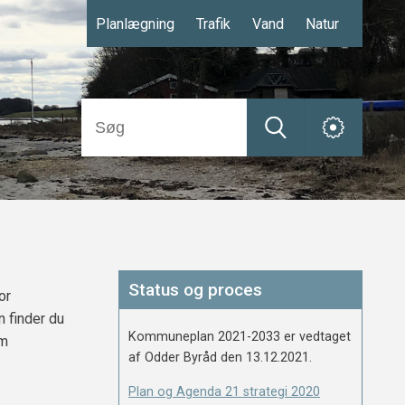
Planlægning
Trafik
Vand
Natur
Status og proces
or
n finder du
Kommuneplan 2021-2033 er vedtaget
om
af Odder Byråd den 13.12.2021.
Plan og Agenda 21 strategi 2020