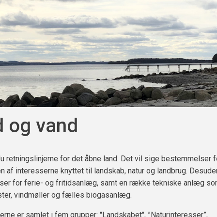
 og vand
du retningslinjerne for det åbne land. Det vil sige bestemmelser f
n af interesserne knyttet til landskab, natur og landbrug. Desude
er for ferie- og fritidsanlæg, samt en række tekniske anlæg s
er, vindmøller og fælles biogasanlæg.
jerne er samlet i fem grupper: "Landskabet", ”Naturinteresser”,