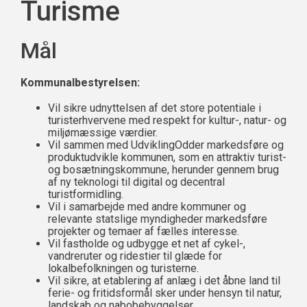
Turisme
Mål
Kommunalbestyrelsen:
Vil sikre udnyttelsen af det store potentiale i
turisterhvervene med respekt for kultur-, natur- og
miljømæssige værdier.
Vil sammen med UdviklingOdder markedsføre og
produktudvikle kommunen, som en attraktiv turist-
og bosætningskommune, herunder gennem brug
af ny teknologi til digital og decentral
turistformidling.
Vil i samarbejde med andre kommuner og
relevante statslige myndigheder markedsføre
projekter og temaer af fælles interesse.
Vil fastholde og udbygge et net af cykel-,
vandreruter og ridestier til glæde for
lokalbefolkningen og turisterne.
Vil sikre, at etablering af anlæg i det åbne land til
ferie- og fritidsformål sker under hensyn til natur,
landskab og nabobebyggelser.