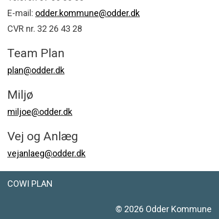
E-mail:
odder.kommune@odder.dk
CVR nr. 32 26 43 28
Team Plan
plan@odder.dk
Miljø
miljoe@odder.dk
Vej og Anlæg
vejanlaeg@odder.dk
COWI PLAN
©
2026
Odder Kommune