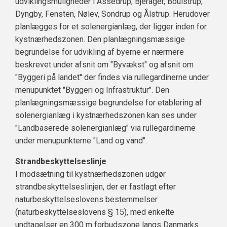
udviklingsmuligheder i Assedrup, Bjerager, Boulstrup,
Dyngby, Fensten, Nølev, Sondrup og Ålstrup. Herudover
planlægges for et solenergianlæg, der ligger inden for
kystnærhedszonen. Den planlægningsmæssige
begrundelse for udvikling af byerne er nærmere
beskrevet under afsnit om "Byvækst" og afsnit om
"Byggeri på landet" der findes via rullegardinerne under
menupunktet "Byggeri og Infrastruktur". Den
planlægningsmæssige begrundelse for etablering af
solenergianlæg i kystnærhedszonen kan ses under
"Landbaserede solenergianlæg" via rullegardinerne
under menupunkterne "Land og vand".
Strandbeskyttelseslinje
I modsætning til kystnærhedszonen udgør
strandbeskyttelseslinjen, der er fastlagt efter
naturbeskyttelseslovens bestemmelser
(naturbeskyttelseslovens § 15), med enkelte
undtagelser en 300 m forbudszone langs Danmarks