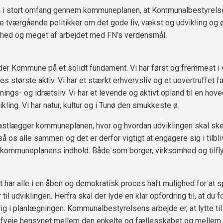
å i stort omfang gennem kommuneplanen, at Kommunalbestyrels
de tværgående politikker om det gode liv, vækst og udvikling og
hed og meget af arbejdet med FN’s verdensmål.
dder Kommune på et solidt fundament. Vi har først og fremmest i
es største aktiv. Vi har et stærkt erhvervsliv og et uovertruffet 
nings- og idrætsliv. Vi har et levende og aktivt opland til en hove
kling. Vi har natur, kultur og i Tunø den smukkeste ø.
 fastlægger kommuneplanen, hvor og hvordan udviklingen skal ske
tså os alle sammen og det er derfor vigtigt at engagere sig i tilbl
l kommuneplanens indhold. Både som borger, virksomhed og tilflyt
et har alle i en åben og demokratisk proces haft mulighed for at sp
il udviklingen. Herfra skal der lyde en klar opfordring til, at du f
dig i planlægningen. Kommunalbestyrelsens arbejde er, at lytte til 
afveje hensynet mellem den enkelte og fællesskabet og mellem 