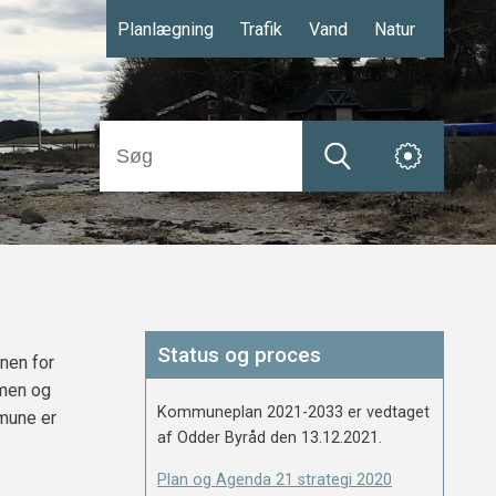
Planlægning
Trafik
Vand
Natur
Status og proces
nen for
mmen og
Kommuneplan 2021-2033 er vedtaget
mmune er
af Odder Byråd den 13.12.2021.
Plan og Agenda 21 strategi 2020