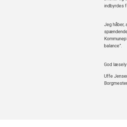
indbyrdes fo
Jeg håber, 
spændende 
Kommunepla
balance”.
God læsely
Uffe Jense
Borgmeste