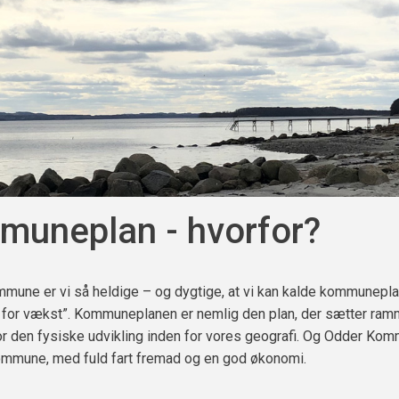
uneplan - hvorfor?
mune er vi så heldige – og dygtige, at vi kan kalde kommunepla
n for vækst”. Kommuneplanen er nemlig den plan, der sætter ra
or den fysiske udvikling inden for vores geografi. Og Odder Ko
mmune, med fuld fart fremad og en god økonomi.