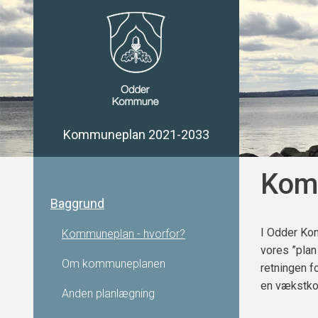
Kommuneplan 2021-2033
Komm
Baggrund
I Odder Kom
Kommuneplan - hvorfor?
vores ”pla
Om kommuneplanen
retningen f
en vækstko
Anden planlægning