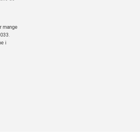
 er mange
2033.
e i