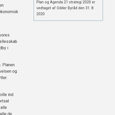
Plan og Agenda 21 strategi 2020 er
en
vedtaget af Odder Byråd den 31. 8.
 økonomisk
2020
 vores
fællesskab
dby i
. Planen
ivelsen og
ter.
ille ind
ortsat
alle
alle de