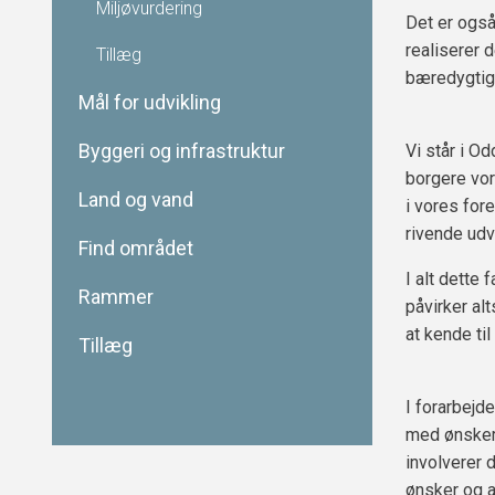
Miljøvurdering
Det er ogs
realiserer 
Tillæg
bæredygtig
Mål for udvikling
Byggeri og infrastruktur
Vi står i O
borgere vor
Land og vand
i vores fore
rivende udvi
Find området
I alt dette
Rammer
påvirker al
at kende ti
Tillæg
I forarbejd
med ønsker t
involverer 
ønsker og 