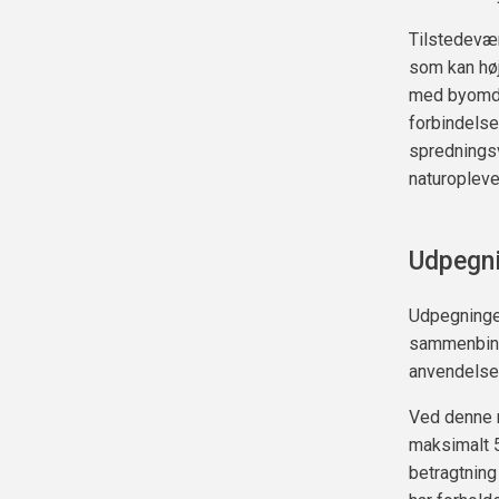
Tilstedevær
som kan høj
med byomda
forbindelse
spredningsv
naturopleve
Udpegn
Udpegningen
sammenbind
anvendelse 
Ved denne 
maksimalt 5
betragtning