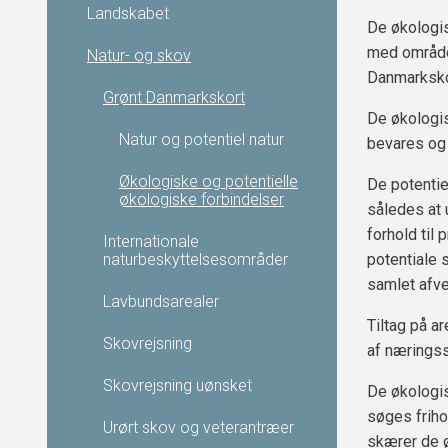
Landskabet
De økologis
med områder
Natur- og skov
Danmarksko
Grønt Danmarkskort
De økologis
Natur og potentiel natur
bevares og
Økologiske og potentielle
De potentie
økologiske forbindelser
således at
forhold til 
Internationale
naturbeskyttelsesområder
potentiale 
samlet afvej
Lavbundsarealer
Tiltag på a
Skovrejsning
af næringss
Skovrejsning uønsket
De økologis
søges friho
Urørt skov og veterantræer
skærer de ø