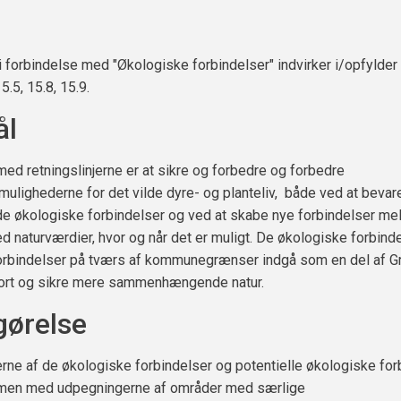
i forbindelse med "Økologiske forbindelser" indvirker i/opfylder
15.5, 15.8, 15.9.
ål
ed retningslinjerne er at sikre og forbedre og forbedre
ulighederne for det vilde dyre- og planteliv, både ved at bevar
e økologiske forbindelser og ved at skabe nye forbindelser me
 naturværdier, hvor og når det er muligt. De økologiske forbinde
orbindelser på tværs af kommunegrænser indgå som en del af G
rt og sikre mere sammenhængende natur.
ørelse
ne af de økologiske forbindelser og potentielle økologiske for
men med udpegningerne af områder med særlige