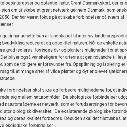
telsesinteresser og potentiel natur, Grønt Danmarkskort, der er 
vision om at skabe et grønt netværk gennem Danmark, som ønske
i 2050. Der har været fokus på at skabe forbindelser på tværs af
ænser.
e år har udnyttelsen af landskabet til intensiv landbrugsproduk
 byudvikling reduceret og opsplittet naturen. Når de enkelte na
ere grad isoleres, forringes dyr og planters muligheder for at spr
Det bliver også vanskeligere for arterne at genindvandre til leve-
, som de tidligere er forsvundet fra. Opsplitning og isolering er
rsag til, at mange arter af vilde planter og dyr er blevet sjældner
struede.
ke forbindelser skal sikre og forbedre mulighederne for, at indi
prede sig mellem naturområder. De økologiske forbindelser ud
 naturområderne et netværk, som er forudsætningen for bevar
d stor biologisk diversitet. De eksisterende økologiske forbind
res og deres kvalitet forbedres. Desuden skal det tilstræbes, at
ye økologiske forbindelser.