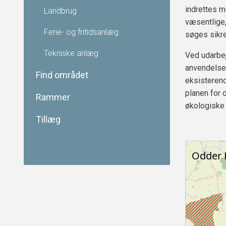
indrettes m
Landbrug
væsentlige,
Ferie- og fritidsanlæg
søges sikre
Tekniske anlæg
Ved udarbej
anvendelsen
Find området
eksisterend
planen for 
Rammer
økologiske 
Tillæg