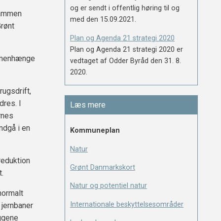
og er sendt i offentlig høring til og
sammen
med den 15.09.2021.
Grønt
Plan og Agenda 21 strategi 2020
Plan og Agenda 21 strategi 2020 er
ammenhænge
vedtaget af Odder Byråd den 31. 8.
2020.
rugsdrift,
res. I
Læs mere
ernes
ndgå i en
Kommuneplan
Natur
reduktion
Grønt Danmarkskort
t.
Natur og potentiel natur
normalt
Internationale beskyttelsesområder
 jernbaner
æggene