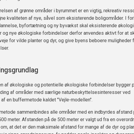
elsen af grønne områder i byrummet er en vigtig, rekreativ ress
ne kvaliteten af nye, såvel som eksisterende boligområder. I fo
nnelse, byfortætning og ny byvækst skal eksisterende økolog
r og nye økologiske forbindelser derfor anvendes aktivt for at 
eje for vilde planter og dyr, og give byens beboere muligheder 
lser.
ingsgrundlag
 af økologiske og potentielle økologiske forbindelser bygger 
ing af områder med særlige naturbeskyttelsesinteresser ved
af en buffermetode kaldet "Vejle-modellen".
metode sammenbindes alle områder med en indbyrdes afstand 
00 meter. Afstanden på de 500 meter er valgt ud fra en overord
 om, at det er den maksimale afstand for mange af de dyr og pla