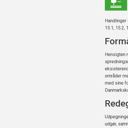
Handlinger 
15.1, 15.2, 
Form
Hensigten m
spredningsm
eksisterend
områder med
med sine f
Danmarksko
Redeg
Udpegninger
udgør, sam