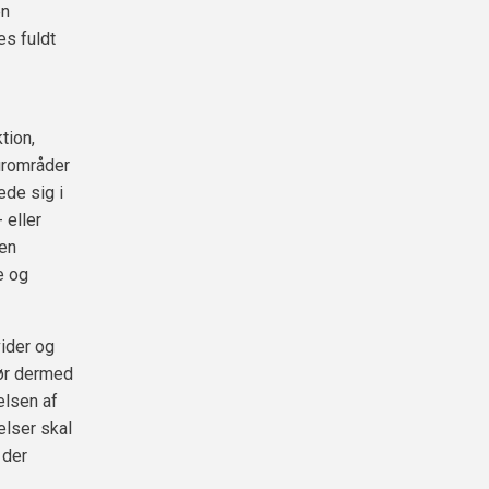
en
s fuldt
tion,
turområder
ede sig i
 eller
 en
e og
vider og
gør dermed
elsen af
elser skal
 der