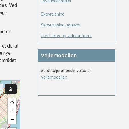
Lavbundsarealer
ldes. Ved
sage
Skovrejsning
Skovrejsning uønsket
ndrer
Urørt skov og veterantræer
et del af
re nye
Vejlemodellen
 området.
Se detaljeret beskrivelse af
Vejlemodellen