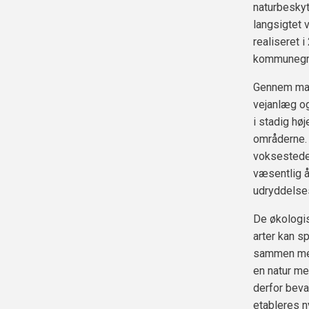
naturbeskyt
langsigtet 
realiseret 
kommunegr
Gennem mang
vejanlæg og
i stadig høj
områderne. 
voksesteder
væsentlig å
udryddelse
De økologis
arter kan s
sammen med
en natur me
derfor beva
etableres n