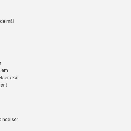
 delmål
e
llem
lser skal
rønt
bindelser