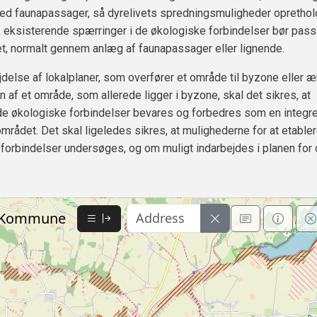
ed faunapassager, så dyrelivets spredningsmuligheder opretho
 eksisterende spærringer i de økologiske forbindelser bør pas
t, normalt gennem anlæg af faunapassager eller lignende.
delse af lokalplaner, som overfører et område til byzone eller æ
 af et område, som allerede ligger i byzone, skal det sikres, at
e økologiske forbindelser bevares og forbedres som en integrer
området. Det skal ligeledes sikres, at mulighederne for at etable
forbindelser undersøges, og om muligt indarbejdes i planen for