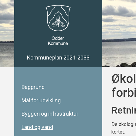
Kommuneplan 2021-2033
Økol
Baggrund
forb
Mål for udvikling
Retni
Byggeri og infrastruktur
De økologis
Land og vand
kortet.