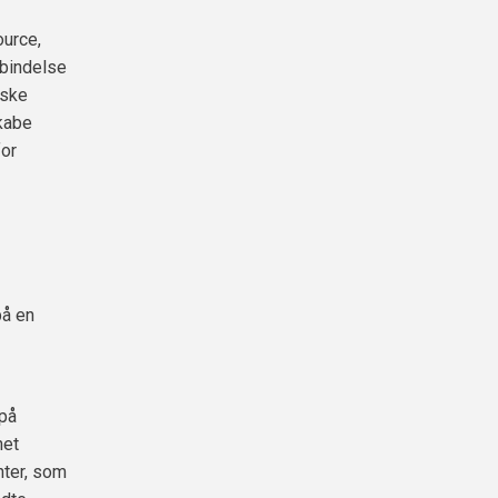
ource,
rbindelse
iske
skabe
for
på en
på
net
nter, som