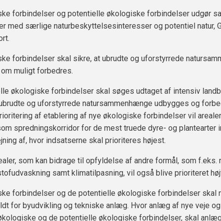
ke forbindelser og potentielle økologiske forbindelser udgør 
 med særlige naturbeskyttelsesinteresser og potentiel natur, 
rt.
ke forbindelser skal sikre, at ubrudte og uforstyrrede naturs
 om muligt forbedres.
lle økologiske forbindelser skal søges udtaget af intensiv landb
 ubrudte og uforstyrrede natursammenhænge udbygges og forbed
prioritering af etablering af nye økologiske forbindelser vil areal
som spredningskorridor for de mest truede dyre- og plantearter i
ning af, hvor indsatserne skal prioriteres højest.
realer, som kan bidrage til opfyldelse af andre formål, som f.eks. 
tofudvaskning samt klimatilpasning, vil også blive prioriteret høj
ke forbindelser og de potentielle økologiske forbindelser skal 
ldt for byudvikling og tekniske anlæg. Hvor anlæg af nye veje og
kologiske og de potentielle økologiske forbindelser, skal anl